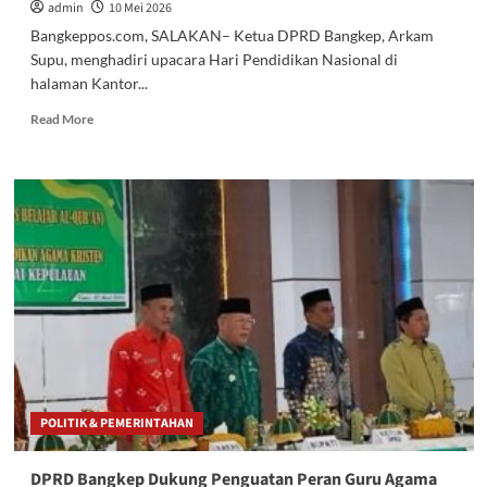
admin
10 Mei 2026
Bangkeppos.com, SALAKAN– Ketua DPRD Bangkep, Arkam
Supu, menghadiri upacara Hari Pendidikan Nasional di
halaman Kantor...
Read
Read More
more
about
Ketua
DPRD
Bangkep
Hadiri
Peringatan
Hardiknas
2026
POLITIK & PEMERINTAHAN
DPRD Bangkep Dukung Penguatan Peran Guru Agama