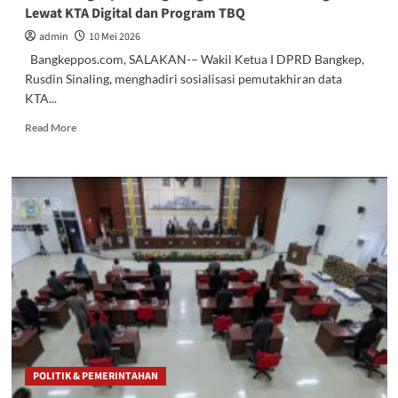
Lewat KTA Digital dan Program TBQ
admin
10 Mei 2026
Bangkeppos.com, SALAKAN-– Wakil Ketua I DPRD Bangkep,
Rusdin Sinaling, menghadiri sosialisasi pemutakhiran data
KTA...
Read
Read More
more
about
DPRD
Bangkep
Dukung
Penguatan
Peran
Guru
Agama
Lewat
KTA
Digital
dan
Program
POLITIK & PEMERINTAHAN
TBQ