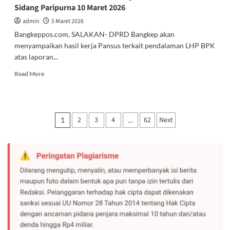
Sidang Paripurna 10 Maret 2026
admin
5 Maret 2026
Bangkeppos.com, SALAKAN- DPRD Bangkep akan
menyampaikan hasil kerja Pansus terkait pendalaman LHP BPK
atas laporan...
Read
Read More
more
about
Pansus
DPRD
Paginasi
2
3
4
62
Next
1
…
Bakal
pos
Beberkan
Sejumlah
Poin
Krusial
di
Sidang
Paripurna
10
Maret
2026