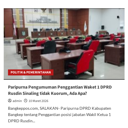
about
Rusdin
Sinaling
Wakili
DPRD
Bangkep
Konsultasi
ke
Kemenkeu
RI
Soal
Keterbatasan
Fiskal
POLITIK & PEMERINTAHAN
Daerah
Paripurna Pengumuman Penggantian Waket 1 DPRD
Rusdin Sinaling tidak Kuorum, Ada Apa?
admin
10 Maret 2026
Bangkeppos.com, SALAKAN- Paripurna DPRD Kabupaten
Bangkep tentang Penggantian posisi jabatan Wakil Ketua 1
DPRD Rusdin...