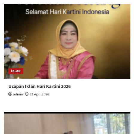
Turnamen
Volly
Putri
Andhika
Amir
Se-
Bangkep
Resmi
Mulai
Digelar
IKLAN
Ucapan Iklan Hari Kartini 2026
admin
21 April 2026