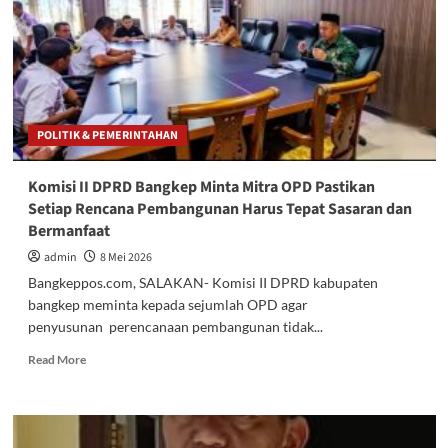
soal
LKJP
Bupati
2025
POLITIK & PEMERINTAHAN
Komisi II DPRD Bangkep Minta Mitra OPD Pastikan
Setiap Rencana Pembangunan Harus Tepat Sasaran dan
Bermanfaat
admin
8 Mei 2026
Bangkeppos.com, SALAKAN- Komisi II DPRD kabupaten
bangkep meminta kepada sejumlah OPD agar
penyusunan perencanaan pembangunan tidak...
Read
Read More
more
about
Komisi
II