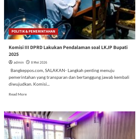
POLITIK & PEMERINTAHAN
Komisi III DPRD Lakukan Pendalaman soal LKJP Bupati
2025
admin
8 Mei 2026
Bangkeppos.com, SALAKAN- Langkah penting menuju
pemerintahan yang transparan dan bertanggung jawab kembali
diwujudkan. Komisi...
Read
Read More
more
about
Komisi
III
DPRD
Lakukan
Pendalaman