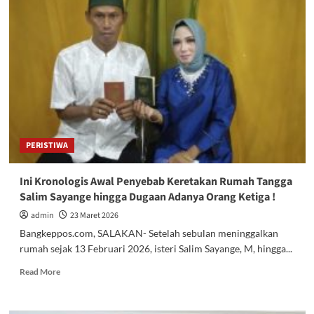
Komisi
2
:
Pengalihan
Program
Kegiatan
Hasil
Paripurna
Berpotensi
Melanggar
Aturan
PERISTIWA
dan
Mencederai
Marwah
Ini Kronologis Awal Penyebab Keretakan Rumah Tangga
Lembaga
Salim Sayange hingga Dugaan Adanya Orang Ketiga !
admin
23 Maret 2026
Bangkeppos.com, SALAKAN- Setelah sebulan meninggalkan
rumah sejak 13 Februari 2026, isteri Salim Sayange, M, hingga...
Read
Read More
more
about
Ini