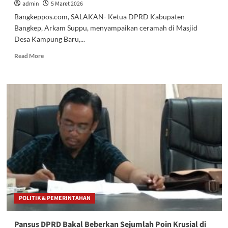
admin
5 Maret 2026
Bangkeppos.com, SALAKAN- Ketua DPRD Kabupaten
Bangkep, Arkam Suppu, menyampaikan ceramah di Masjid
Desa Kampung Baru,...
Read
Read More
more
about
Arkam
Supu
Sampaikan
Ceramah
saat
Safari
Ramadhan
di
Masjid
Kampung
Baru
POLITIK & PEMERINTAHAN
Pansus DPRD Bakal Beberkan Sejumlah Poin Krusial di