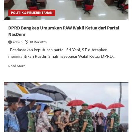
POLITIK & PEMERINTAHAN
DPRD Bangkep Umumkan PAW Wakil Ketua dari Partai
NasDem
admin
10 Mei 2026
Berdasarkan keputusan partai, Sri Yeni, S.E ditetapkan
menggantikan Rusdin Sinaling sebagai Wakil Ketua DPRD...
Read
Read More
more
about
DPRD
Bangkep
Umumkan
PAW
Wakil
Ketua
dari
Partai
NasDem