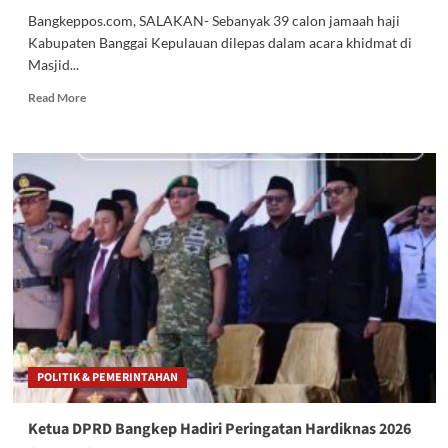
Bangkeppos.com, SALAKAN- Sebanyak 39 calon jamaah haji
Kabupaten Banggai Kepulauan dilepas dalam acara khidmat di
Masjid...
Read
Read More
more
about
Pimpinan
DPRD
Bangkep
Doakan
39
Calon
Jamaah
Haji
Beribadah
Lancar
dan
Pulang
POLITIK & PEMERINTAHAN
Mabrur
Ketua DPRD Bangkep Hadiri Peringatan Hardiknas 2026