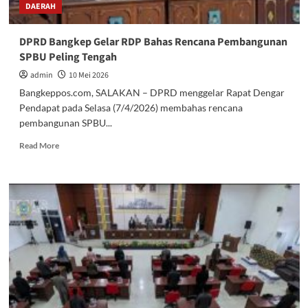
DAERAH
DPRD Bangkep Gelar RDP Bahas Rencana Pembangunan
SPBU Peling Tengah
admin
10 Mei 2026
Bangkeppos.com, SALAKAN – DPRD menggelar Rapat Dengar
Pendapat pada Selasa (7/4/2026) membahas rencana
pembangunan SPBU...
Read
Read More
more
about
DPRD
Bangkep
Gelar
RDP
Bahas
Rencana
Pembangunan
SPBU
Peling
Tengah