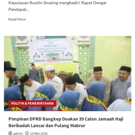
Kepulauan Rusdin Sinaling menghadiri Rapat Dengar
Pendapat...
Read
Read More
more
about
Waket
1
DPRD
Bangkep
Hadiri
RDP
Provinsi,
Bahas
Pertambangan
Batu
Gamping
POLITIK & PEMERINTAHAN
Pimpinan DPRD Bangkep Doakan 39 Calon Jamaah Haji
Beribadah Lancar dan Pulang Mabrur
admin
10 Mei 2026