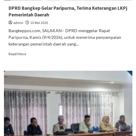
DPRD Bangkep Gelar Paripurna, Terima Keterangan LKPj
Pemerintah Daerah
admin
10 Mei 2026
Bangkeppos.com, SALAKAN– DPRD menggelar Rapat
Paripurna, Kamis (9/4/2026), untuk menerima penyampaian
keterangan pemerintah daerah yang...
Read
Read More
more
about
DPRD
Bangkep
Gelar
Paripurna,
Terima
Keterangan
LKPj
Pemerintah
Daerah