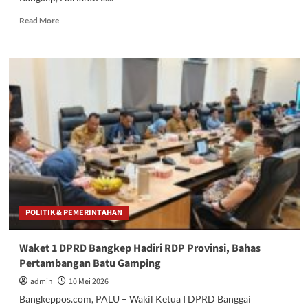
Read
Read More
more
about
FKKS
Berikan
2
Catatan
Penting
untuk
Pansus
DPRD
Bangkep
terkait
LKPJ
Bupati
POLITIK & PEMERINTAHAN
2025
Waket 1 DPRD Bangkep Hadiri RDP Provinsi, Bahas
Pertambangan Batu Gamping
admin
10 Mei 2026
Bangkeppos.com, PALU – Wakil Ketua I DPRD Banggai