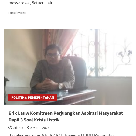
masyarakat, Satuan Lalu...
Read
Read More
more
about
Satlantas
Polres
Bangkep
Jemput
Bola
Layani
Pembuatan
SIM
Keliling
di
Banggai
Laut
POLITIK & PEMERINTAHAN
Erik Lauw Komitmen Perjuangkan Aspirasi Masyarakat
Dapil 3 Soal Krisis Listrik
admin
5 Maret 2026
Bangkeppos.com, SALAKAN- Anggota DPRD Kabupaten