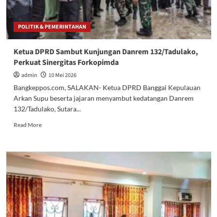
POLITIK & PEMERINTAHAN
Ketua DPRD Sambut Kunjungan Danrem 132/Tadulako,
Perkuat Sinergitas Forkopimda
admin
10 Mei 2026
Bangkeppos.com, SALAKAN- Ketua DPRD Banggai Kepulauan
Arkan Supu beserta jajaran menyambut kedatangan Danrem
132/Tadulako, Sutara...
Read
Read More
more
about
Ketua
DPRD
Sambut
Kunjungan
Danrem
132/Tadulako,
Perkuat
Sinergitas