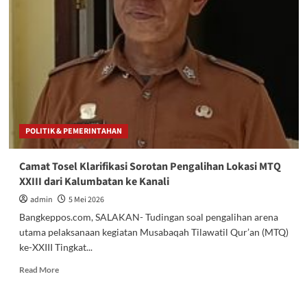
DPRD
Bangkep
Minta
Mitra
OPD
Pastikan
Setiap
Rencana
Pembangunan
Harus
POLITIK & PEMERINTAHAN
Tepat
Sasaran
dan
Camat Tosel Klarifikasi Sorotan Pengalihan Lokasi MTQ
Bermanfaat
XXIII dari Kalumbatan ke Kanali
admin
5 Mei 2026
Bangkeppos.com, SALAKAN- Tudingan soal pengalihan arena
utama pelaksanaan kegiatan Musabaqah Tilawatil Qur’an (MTQ)
ke-XXIII Tingkat...
Read
Read More
more
about
Camat