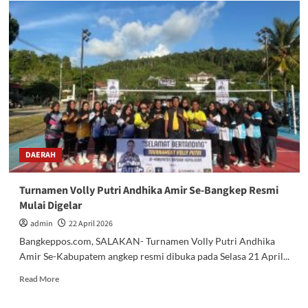
Tosel
Klarifikasi
Sorotan
Pengalihan
Lokasi
MTQ
XXIII
dari
Kalumbatan
ke
Kanali
DAERAH
Turnamen Volly Putri Andhika Amir Se-Bangkep Resmi
Mulai Digelar
admin
22 April 2026
Bangkeppos.com, SALAKAN- Turnamen Volly Putri Andhika
Amir Se-Kabupatem angkep resmi dibuka pada Selasa 21 April...
Read
Read More
more
about