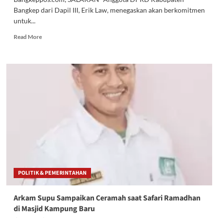
Bangkep dari Dapil III, Erik Law, menegaskan akan berkomitmen
untuk...
Read
Read More
more
about
Erik
Lauw
Komitmen
Perjuangkan
Aspirasi
Masyarakat
Dapil
3
Soal
Krisis
Listrik
POLITIK & PEMERINTAHAN
Arkam Supu Sampaikan Ceramah saat Safari Ramadhan
di Masjid Kampung Baru