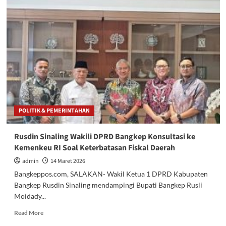
Kronologis
Awal
Penyebab
Keretakan
Rumah
Tangga
Salim
Sayange
hingga
Dugaan
Adanya
POLITIK & PEMERINTAHAN
Orang
Ketiga
!
Rusdin Sinaling Wakili DPRD Bangkep Konsultasi ke
Kemenkeu RI Soal Keterbatasan Fiskal Daerah
admin
14 Maret 2026
Bangkeppos.com, SALAKAN- Wakil Ketua 1 DPRD Kabupaten
Bangkep Rusdin Sinaling mendampingi Bupati Bangkep Rusli
Moidady...
Read
Read More
more