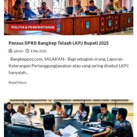
Forkopimda
POLITIK & PEMERINTAHAN
Pansus DPRD Bangkep Telaah LKPJ Bupati 2025
admin
8 Mei 2026
Bangkeppos.com, SALAKAN– Bagi sebagian orang, Laporan
Keterangan Pertanggungjawaban atau yang sering disebut LKPJ
hanyalah...
Read
Read More
more
about
Pansus
DPRD
Bangkep
Telaah
LKPJ
Bupati
2025