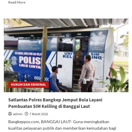
Read
Read More
more
about
Paripurna
Pengumuman
Penggantian
Waket
1
DPRD
Rusdin
Sinaling
tidak
Kuorum,
Ada
Apa?
HUKUM DAN KRIMINAL
Satlantas Polres Bangkep Jemput Bola Layani
Pembuatan SIM Keliling di Banggai Laut
admin
7 Maret 2026
Bangkeppos.com, BANGGAI LAUT- Guna meningkatkan
kualitas pelayanan publik dan memberikan kemudahan bagi