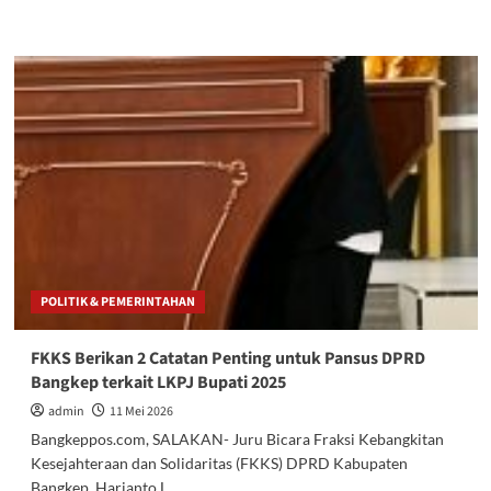
more
about
Waspada
Penipuan!
Humas
Polres
Bangkep
Minta
Warga
Abaikan
Telepon
Mengatasnamakan
Kapolres
POLITIK & PEMERINTAHAN
FKKS Berikan 2 Catatan Penting untuk Pansus DPRD
Bangkep terkait LKPJ Bupati 2025
admin
11 Mei 2026
Bangkeppos.com, SALAKAN- Juru Bicara Fraksi Kebangkitan
Kesejahteraan dan Solidaritas (FKKS) DPRD Kabupaten
Bangkep, Harianto L....