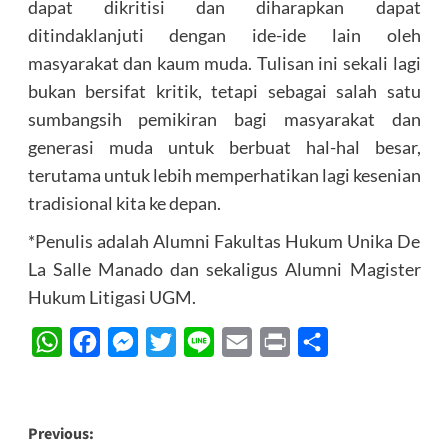
dapat dikritisi dan diharapkan dapat
ditindaklanjuti dengan ide-ide lain oleh
masyarakat dan kaum muda. Tulisan ini sekali lagi
bukan bersifat kritik, tetapi sebagai salah satu
sumbangsih pemikiran bagi masyarakat dan
generasi muda untuk berbuat hal-hal besar,
terutama untuk lebih memperhatikan lagi kesenian
tradisional kita ke depan.
*Penulis adalah Alumni Fakultas Hukum Unika De
La Salle Manado dan sekaligus Alumni Magister
Hukum Litigasi UGM.
WhatsApp
Facebook
Messenger
Twitter
Line
Email
Print
Share
Post
Previous: