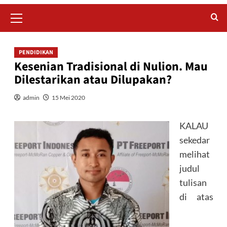
Primary
Menu
PENDIDIKAN
Kesenian Tradisional di Nulion. Mau
Dilestarikan atau Dilupakan?
admin
15 Mei 2020
KALAU
sekedar
melihat
judul
tulisan
di atas