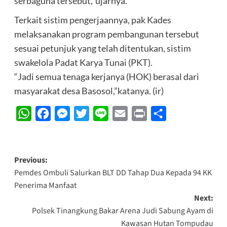
serbaguna tersebut,”ujarnya.
Terkait sistim pengerjaannya, pak Kades
melaksanakan program pembangunan tersebut
sesuai petunjuk yang telah ditentukan, sistim
swakelola Padat Karya Tunai (PKT).
“Jadi semua tenaga kerjanya (HOK) berasal dari
masyarakat desa Basosol,”katanya. (ir)
WhatsApp
Facebook
Messenger
Twitter
Line
Email
Print
Share
Post
Previous:
Pemdes Ombuli Salurkan BLT DD Tahap Dua Kepada 94 KK
navigation
Penerima Manfaat
Next:
Polsek Tinangkung Bakar Arena Judi Sabung Ayam di
Kawasan Hutan Tompudau