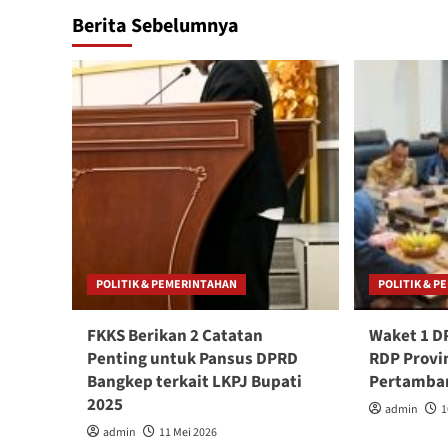
Berita Sebelumnya
POLITIK & PEMERINTAHAN
POLITIK & 
FKKS Berikan 2 Catatan
Waket 1 D
Penting untuk Pansus DPRD
RDP Provi
Bangkep terkait LKPJ Bupati
Pertamba
2025
admin
1
admin
11 Mei 2026