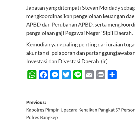
Jabatan yang ditempati Stevan Moidady sebaga
mengkoordinasikan pengelolaan keuangan dae
APBD dan Perubahan APBD, serta mengkoordi
pengelolaan gaji Pegawai Negeri Sipil Daerah.
Kemudian yang paling penting dari uraian tug
akuntansi, pelaporan dan pertanggungjawaban
Investasi dan Divestasi Daerah. (ir)
WhatsApp
Facebook
Messenger
Twitter
Line
Email
Print
Share
Post
Previous:
Kapolres Pimpin Upacara Kenaikan Pangkat 57 Person
navigation
Polres Bangkep