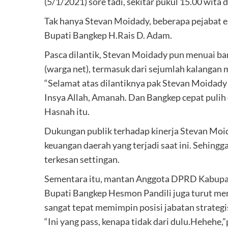
(5/1/2021) sore tadi, sekitar pukul 15.00 wit
Tak hanya Stevan Moidady, beberapa pejabat es
Bupati Bangkep H.Rais D. Adam.
Pasca dilantik, Stevan Moidady pun menuai ba
(warga net), termasuk dari sejumlah kalangan
“Selamat atas dilantiknya pak Stevan Moidad
Insya Allah, Amanah. Dan Bangkep cepat pulih 
Hasnah itu.
Dukungan publik terhadap kinerja Stevan Mo
keuangan daerah yang terjadi saat ini. Sehingga 
terkesan settingan.
Sementara itu, mantan Anggota DPRD Kabupate
Bupati Bangkep Hesmon Pandili juga turut men
sangat tepat memimpin posisi jabatan strategi
“Ini yang pass, kenapa tidak dari dulu.Hehehe,”