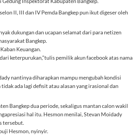
a di Gedung Inspektorat Kabupaten Bangkep.
elon II, III dan IV Pemda Bangkep pun ikut digeser oleh
nyak dukungan dan ucapan selamat dari para netizen
 masyarakat Bangkep.
y Kaban Keuangan.
dari keterpurukan,”tulis pemilik akun facebook atas nama
idady nantinya diharapkan mampu mengubah kondisi
tidak ada lagi defisit atau alasan yang irasional dan
n Bangkep dua periode, sekaligus mantan calon wakil
gapresiasi hal itu. Hesmon menilai, Stevan Moidady
s tersebut.
puji Hesmon, nyinyir.