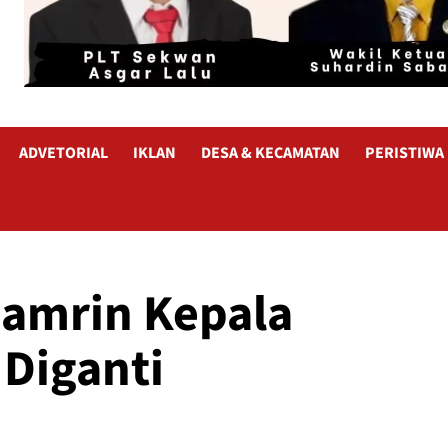
ADVETORIAL
IKLAN
DESA & KECAMATAN
PERISTIWA
hamrin Kepala
Diganti