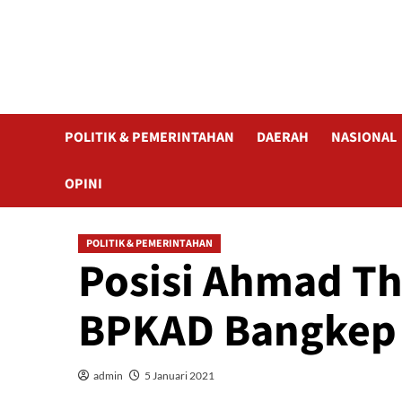
POLITIK & PEMERINTAHAN
DAERAH
NASIONAL
OPINI
POLITIK & PEMERINTAHAN
Posisi Ahmad T
BPKAD Bangkep 
admin
5 Januari 2021