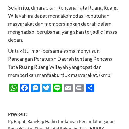
Selain itu, diharapkan Rencana Tata Ruang Ruang
Wilayah ini dapat mengakomodasi kebutuhan
masyarakat dan mempersiapkan daerah dalam
menghadapi perubahan yang akan terjadi di masa
depan.
Untuk itu, mari bersama-sama menyusun
Rancangan Peraturan Daerah tentang Rencana
Tata Ruang Ruang Wilayah yang tepat dan
memberikan manfaat untuk masyarakat. (kmp)
WhatsApp
Facebook
Messenger
Twitter
Line
Email
Print
Share
Post
Previous:
Pj. Bupati Bangkep Hadiri Undangan Penandatanganan
navigation
Penyelesaian Tindaklanjut Rekomendasi LHP BPK