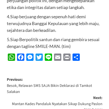
perjuangan politik ini, dengan mengedepankan
etika dan integritas dalam setiap langkah.
4.Siap berjuang dengan sepenuh hati demi
terwujudnya Banggai Kepulauan yang lebih maju,
sejahtera dan berkeadilan.
5.Siap Berpolitik santun dan riang gembira sesuai
dengan tagline SMILE-MAN. (tim)
WhatsApp
Facebook
Messenger
Twitter
Line
Email
Print
Share
Post
Previous:
Besok, Relawan SMS SAJA Bikin Deklarasi di Tamkot
navigation
Salakan
Next:
Mantan Kades Pandaluk Nyatakan Sikap Dukung Paslon