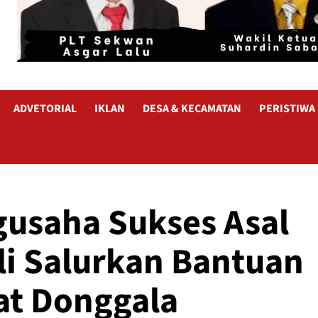
ADVETORIAL
IKLAN
DESA & KECAMATAN
PERISTIWA
gusaha Sukses Asal
i Salurkan Bantuan
at Donggala