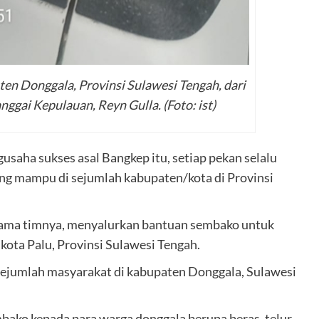
n Donggala, Provinsi Sulawesi Tengah, dari
ggai Kepulauan, Reyn Gulla. (Foto: ist)
usaha sukses asal Bangkep itu, setiap pekan selalu
g mampu di sejumlah kabupaten/kota di Provinsi
ama timnya, menyalurkan bantuan sembako untuk
kota Palu, Provinsi Sulawesi Tengah.
k sejumlah masyarakat di kabupaten Donggala, Sulawesi
ako kepada para warga donggala berupa beras, telur,