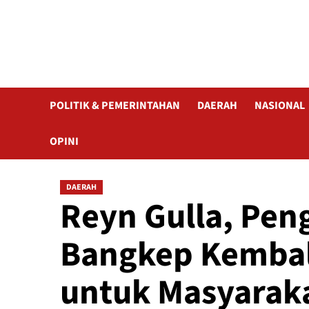
POLITIK & PEMERINTAHAN
DAERAH
NASIONAL
OPINI
DAERAH
Reyn Gulla, Pen
Bangkep Kembal
untuk Masyarak