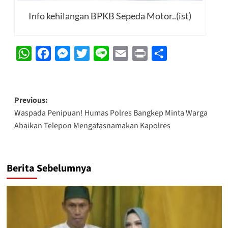
Info kehilangan BPKB Sepeda Motor..(ist)
WhatsApp
Facebook
Messenger
Twitter
Line
Email
Print
Share
Post
Previous:
Waspada Penipuan! Humas Polres Bangkep Minta Warga
navigation
Abaikan Telepon Mengatasnamakan Kapolres
Berita Sebelumnya