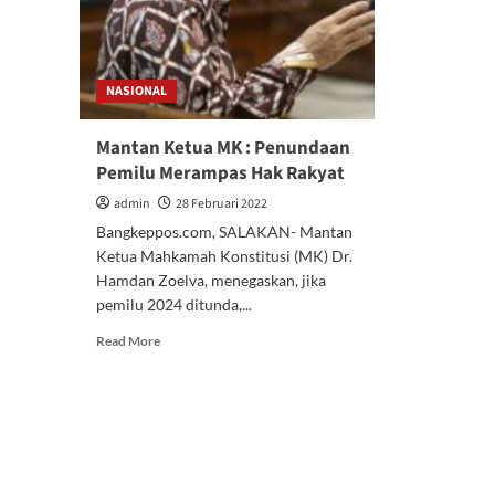
NASIONAL
Mantan Ketua MK : Penundaan
Pemilu Merampas Hak Rakyat
admin
28 Februari 2022
Bangkeppos.com, SALAKAN- Mantan
Ketua Mahkamah Konstitusi (MK) Dr.
Hamdan Zoelva, menegaskan, jika
pemilu 2024 ditunda,...
Read
Read More
more
about
Mantan
Ketua
MK
:
Penundaan