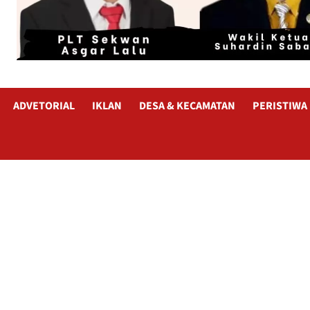
ADVETORIAL
IKLAN
DESA & KECAMATAN
PERISTIWA