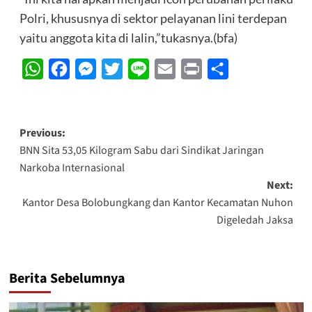
Polri, khususnya di sektor pelayanan lini terdepan
yaitu anggota kita di lalin,”tukasnya.(bfa)
WhatsApp
Facebook
Messenger
Twitter
Line
Email
Print
Share
Post
Previous:
BNN Sita 53,05 Kilogram Sabu dari Sindikat Jaringan
navigation
Narkoba Internasional
Next:
Kantor Desa Bolobungkang dan Kantor Kecamatan Nuhon
Digeledah Jaksa
Berita Sebelumnya