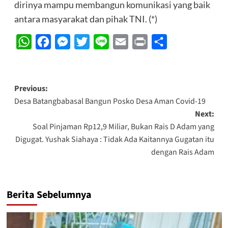
dirinya mampu membangun komunikasi yang baik
antara masyarakat dan pihak TNI. (*)
WhatsApp
Facebook
Messenger
Twitter
Line
Email
Print
Share
Post
Previous:
Desa Batangbabasal Bangun Posko Desa Aman Covid-19
navigation
Next:
Soal Pinjaman Rp12,9 Miliar, Bukan Rais D Adam yang
Digugat. Yushak Siahaya : Tidak Ada Kaitannya Gugatan itu
dengan Rais Adam
Berita Sebelumnya