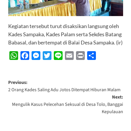
Kegiatan tersebut turut disaksikan langsung oleh
Kades Sampaka, Kades Palam serta Sekdes Batang
Babasal, dan bertempat di Balai Desa Sampaka. (ir)
WhatsApp
Facebook
Messenger
Twitter
Line
Email
Print
Share
Post
Previous:
2 Orang Kades Saling Adu Jotos Ditempat Hiburan Malam
navigation
Next:
Mengulik Kasus Pelecehan Seksual di Desa Tolo, Banggai
Kepulauan