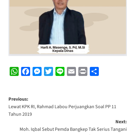
WhatsApp
Facebook
Messenger
Twitter
Line
Email
Print
Share
Post
Previous:
Lewat KPK RI, Rahmad Labou Perjuangkan Soal PP 11
navigation
Tahun 2019
Next:
Moh. Iqbal Sebut Pemda Bangkep Tak Serius Tangani