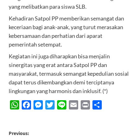
yang melibatkan para siswa SLB.
Kehadiran Satpol PP memberikan semangat dan
keceriaan bagi anak-anak, yang turut merasakan
kebersamaan dan perhatian dari aparat
pemerintah setempat.
Kegiatan ini juga diharapkan bisa menjalin
sinergitas yang erat antara Satpol PP dan
masyarakat, termasuk semangat kepedulian sosial
dapat terus dikembangkan demi terciptanya
lingkungan yang harmonis dan inklusif. (*)
WhatsApp
Facebook
Messenger
Twitter
Line
Email
Print
Share
Post
Previous: