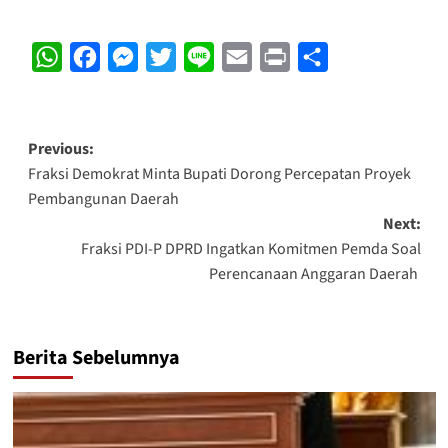
WhatsApp
Facebook
Messenger
Twitter
Line
Email
Print
Share
Post
Previous:
Fraksi Demokrat Minta Bupati Dorong Percepatan Proyek
navigation
Pembangunan Daerah
Next:
Fraksi PDI-P DPRD Ingatkan Komitmen Pemda Soal
Perencanaan Anggaran Daerah
Berita Sebelumnya