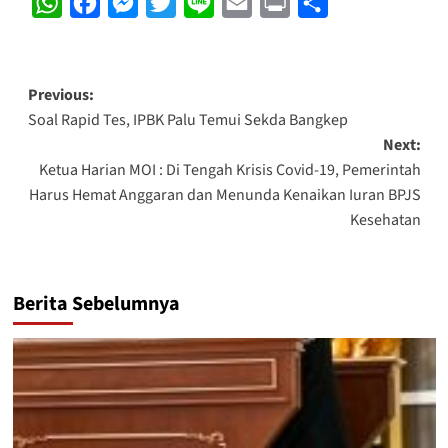
WhatsApp
Facebook
Messenger
Twitter
Line
Email
Print
Share
Post
Previous:
Soal Rapid Tes, IPBK Palu Temui Sekda Bangkep
navigation
Next:
Ketua Harian MOI : Di Tengah Krisis Covid-19, Pemerintah
Harus Hemat Anggaran dan Menunda Kenaikan Iuran BPJS
Kesehatan
Berita Sebelumnya