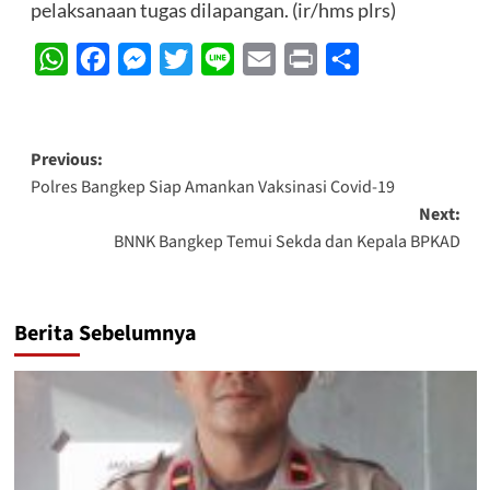
pelaksanaan tugas dilapangan. (ir/hms plrs)
WhatsApp
Facebook
Messenger
Twitter
Line
Email
Print
Share
Post
Previous:
Polres Bangkep Siap Amankan Vaksinasi Covid-19
navigation
Next:
BNNK Bangkep Temui Sekda dan Kepala BPKAD
Berita Sebelumnya