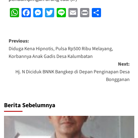
WhatsApp
Facebook
Messenger
Twitter
Line
Email
Print
Share
Post
Previous:
Diduga Kena Hipnotis, Pulsa Rp500 Ribu Melayang,
navigation
Korbannya Anak Gadis Desa Kalumbatan
Next:
Hj. N Diciduk BNNK Bangkep di Depan Penginapan Desa
Bongganan
Berita Sebelumnya