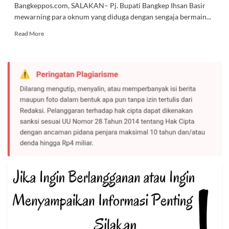
Bangkeppos.com, SALAKAN– Pj. Bupati Bangkep Ihsan Basir
mewarning para oknum yang diduga dengan sengaja bermain...
Read
Read More
more
about
Pj.
Bupati
Warning
Oknum
yang
Terindikasi
Bermain
BBM
Bersubsidi
di
Bangkep