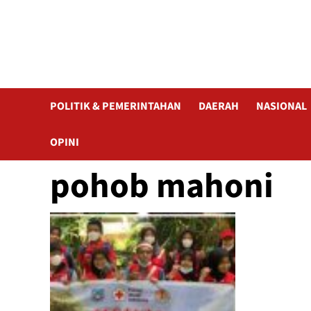
POLITIK & PEMERINTAHAN
DAERAH
NASIONAL
OPINI
pohob mahoni