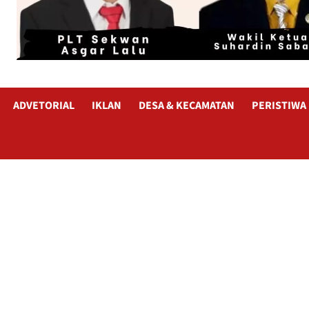
ADVETORIAL
IKLAN
DESA & KECAMATAN
PERISTIWA