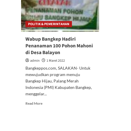
POLITIK & PEMERINTAHAN
Wabup Bangkep Hadiri
Penanaman 100 Pohon Mahoni
di Desa Balayon
admin
1 Maret 2022
Bangkeppos.com, SALAKAN- Untuk
mewujudkan program menuju
Bangkep Hijau, Palang Merah
Indonesia (PMI) Kabupaten Bangkep,
menggelar...
Read
Read More
more
about
Wabup
Bangkep
Hadiri