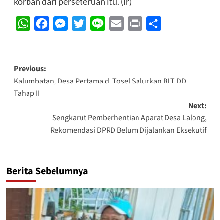
korban dari perseteruan itu. (ir)
WhatsApp
Facebook
Messenger
Twitter
Line
Email
Print
Share
Post
Previous:
Kalumbatan, Desa Pertama di Tosel Salurkan BLT DD
navigation
Tahap II
Next:
Sengkarut Pemberhentian Aparat Desa Lalong,
Rekomendasi DPRD Belum Dijalankan Eksekutif
Berita Sebelumnya