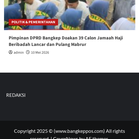
POLITIK & PEMERINTAHAN
Pimpinan DPRD Bangkep Doakan 39 Calon Jamaah Haji
Beribadah Lancar dan Pulang Mabrur
admin
10 Mei 2026
REDAKSI
Copyright 2025 © (www.bangkeppos.com) All rights
reserved.
|
CoverNews
by AF themes.