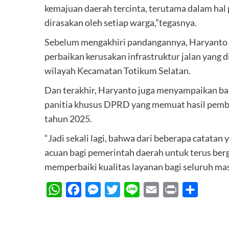
kemajuan daerah tercinta, terutama dalam hal 
dirasakan oleh setiap warga,”tegasnya.
Sebelum mengakhiri pandangannya, Haryanto 
perbaikan kerusakan infrastruktur jalan yang d
wilayah Kecamatan Totikum Selatan.
Dan terakhir, Haryanto juga menyampaikan ba
panitia khusus DPRD yang memuat hasil pemb
tahun 2025.
“Jadi sekali lagi, bahwa dari beberapa catatan 
acuan bagi pemerintah daerah untuk terus berg
memperbaiki kualitas layanan bagi seluruh mas
WhatsApp
Facebook
Messenger
Twitter
Line
Email
Print
Share