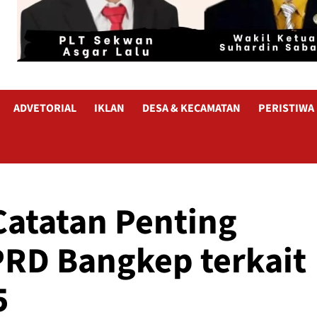
ADVETORIAL
IKLAN
DESA & KECAMATAN
PERISTIWA
Catatan Penting
RD Bangkep terkait
5