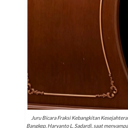
Juru Bicara Fraksi Kebangkitan Kesejahter
Bangkep, Haryanto L. Sadardi, saat menyampai