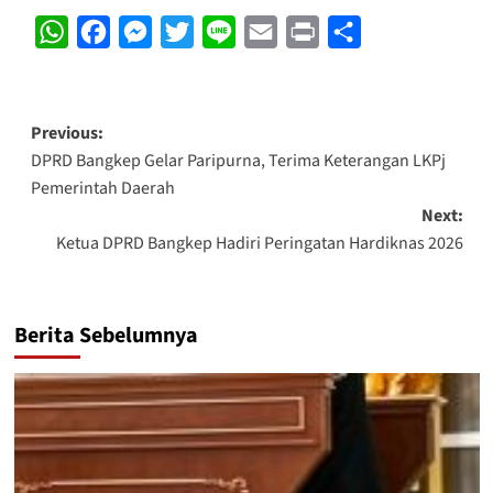
WhatsApp
Facebook
Messenger
Twitter
Line
Email
Print
Share
Post
Previous:
DPRD Bangkep Gelar Paripurna, Terima Keterangan LKPj
navigation
Pemerintah Daerah
Next:
Ketua DPRD Bangkep Hadiri Peringatan Hardiknas 2026
Berita Sebelumnya