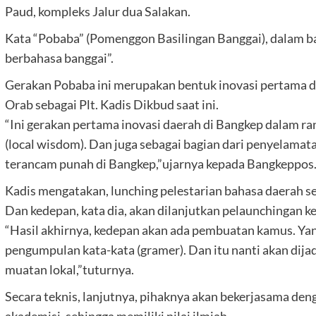
Paud, kompleks Jalur dua Salakan.
Kata “Pobaba” (Pomenggon Basilingan Banggai), dalam bah
berbahasa banggai”.
Gerakan Pobaba ini merupakan bentuk inovasi pertama di
Orab sebagai Plt. Kadis Dikbud saat ini.
“Ini gerakan pertama inovasi daerah di Bangkep dalam ra
(local wisdom). Dan juga sebagai bagian dari penyelamat
terancam punah di Bangkep,”ujarnya kepada Bangkeppos
Kadis mengatakan, lunching pelestarian bahasa daerah s
Dan kedepan, kata dia, akan dilanjutkan pelaunchingan k
“Hasil akhirnya, kedepan akan ada pembuatan kamus. Yan
pengumpulan kata-kata (gramer). Dan itu nanti akan dija
muatan lokal,”tuturnya.
Secara teknis, lanjutnya, pihaknya akan bekerjasama den
akademisi, sehingga memiliki nilai ilmiah.