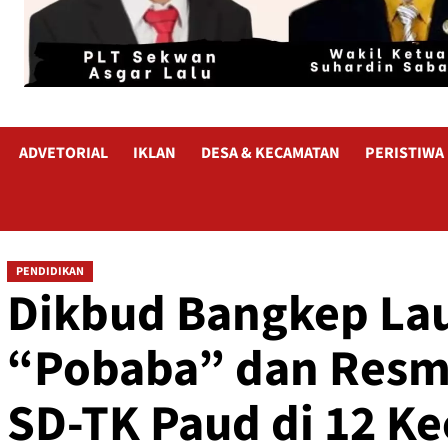
ADVETORIAL
IKLAN
DESA & KECAMATAN
PERISTIWA
PENDIDIKAN
Dikbud Bangkep La
“Pobaba” dan Resm
SD-TK Paud di 12 K