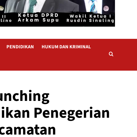
PENDIDIKAN
HUKUM DAN KRIMINAL
unching
ikan Penegerian
ecamatan