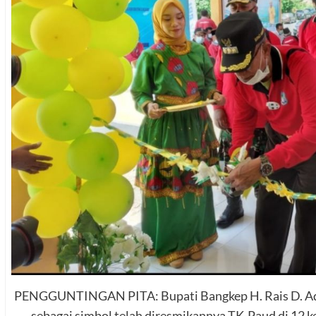
PENGGUNTINGAN PITA: Bupati Bangkep H. Rais D. Ada
sebagai simbol telah diresmikannya TK-Paud di 12 