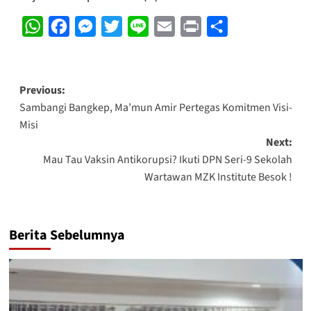
WhatsApp
Facebook
Messenger
Twitter
Line
Email
Print
Share
Post
Previous:
Sambangi Bangkep, Ma’mun Amir Pertegas Komitmen Visi-
navigation
Misi
Next:
Mau Tau Vaksin Antikorupsi? Ikuti DPN Seri-9 Sekolah
Wartawan MZK Institute Besok !
Berita Sebelumnya