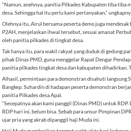
“Namun, anehnya, panitia Pilkades Kabupaten tiba tiba m
desa. Sehingga hal itu perlu kami pertanyakan,” ungkapny
Olehnya itu, Airul bersama peserta demo juga mendesak
P2AH, menjelaskan ihwal tersebut, sesuai amanat Perbu
oleh panitia pilkades di tingkat desa.
Tak hanya itu, para wakil rakyat yang duduk di gedung 
pihak Dinas PMD, guna menggelar Rapat Dengar Pendapa
panitia pilkades tingkat desa dan kabupaten dihadirkan. 
Alhasil, permintaan para demonstran disahuti langsung 
Bangkep. Suhardin di hadapan peserta demonstran berjan
panitia Pilkades desa Apal.
“Secepatnya akan kami panggil (Dinas PMD) untuk RDP.
RDP hari ini, belum bisa. Sebab para unsur Pimpinan DP
ujar pria yang akrab dipanggil haji Muda ini.
Haji Muda memberikan tenggat waktu tiga hari kedepan