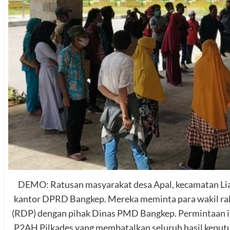
DEMO: Ratusan masyarakat desa Apal, kecamatan Li
kantor DPRD Bangkep. Mereka meminta para wakil ra
(RDP) dengan pihak Dinas PMD Bangkep. Permintaan it
P2AH Pilkades yang membatalkan seluruh hasil keput