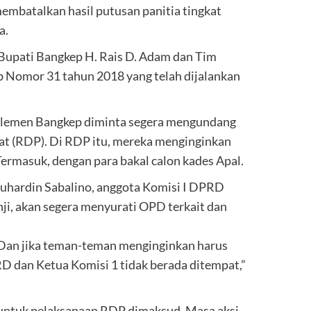
embatalkan hasil putusan panitia tingkat
a.
 Bupati Bangkep H. Rais D. Adam dan Tim
b Nomor 31 tahun 2018 yang telah dijalankan
parlemen Bangkep diminta segera mengundang
t (RDP). Di RDP itu, mereka menginginkan
Termasuk, dengan para bakal calon kades Apal.
Suhardin Sabalino, anggota Komisi I DPRD
ji, akan segera menyurati OPD terkait dan
 Dan jika teman-teman menginginkan harus
RD dan Ketua Komisi 1 tidak berada ditempat,”
 untuk pelaksanaan RDP dimaksud. Masa aksi