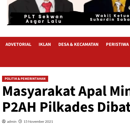
ADVETORIAL
IKLAN
DESA & KECAMATAN
PERISTIWA
POLITIK & PEMERINTAHAN
Masyarakat Apal Mi
P2AH Pilkades Diba
admin
15 November 2021