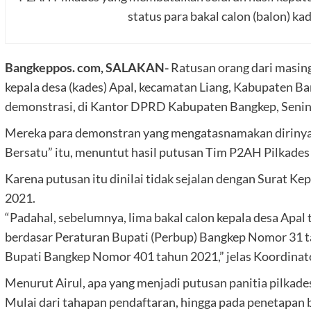
status para bakal calon (balon) kade
Bangkeppos. com, SALAKAN-
Ratusan orang dari masing
kepala desa (kades) Apal, kecamatan Liang, Kabupaten B
demonstrasi, di Kantor DPRD Kabupaten Bangkep, Senin
Mereka para demonstran yang mengatasnamakan dirinya 
Bersatu” itu, menuntut hasil putusan Tim P2AH Pilkades 
Karena putusan itu dinilai tidak sejalan dengan Surat 
2021.
“Padahal, sebelumnya, lima bakal calon kepala desa Apal 
berdasar Peraturan Bupati (Perbup) Bangkep Nomor 31 tah
Bupati Bangkep Nomor 401 tahun 2021,” jelas Koordinato
Menurut Airul, apa yang menjadi putusan panitia pilkades 
Mulai dari tahapan pendaftaran, hingga pada penetapan b