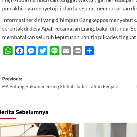
pun akhirnya menyetujui, dan langsung membubarkan dir
Informasi terkini yang dihimpun Bangkeppos menyebutk
serentak di desa Apal, kecamatan Liang, bakal ditunda. S
membatalkan seluruh keputusan panitia pilkades tingkat des
WhatsApp
Facebook
Messenger
Twitter
Line
Email
Print
Share
Post
Previous:
MA Potong Hukuman Rizieq Shihab Jadi 2 Tahun Penjara
navigation
Berita Sebelumnya