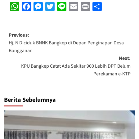
WhatsApp
Facebook
Messenger
Twitter
Line
Email
Print
Share
Post
Previous:
Hj. N Diciduk BNNK Bangkep di Depan Penginapan Desa
navigation
Bongganan
Next:
KPU Bangkep Catat Ada Sekitar 900 Lebih DPT Belum
Perekaman e-KTP
Berita Sebelumnya