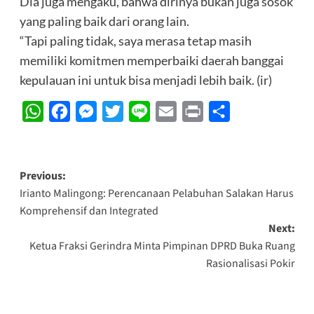
Dia juga mengaku, bahwa dirinya bukan juga sosok
yang paling baik dari orang lain.
“Tapi paling tidak, saya merasa tetap masih
memiliki komitmen memperbaiki daerah banggai
kepulauan ini untuk bisa menjadi lebih baik. (ir)
WhatsApp
Facebook
Messenger
Twitter
Line
Email
Print
Share
Post
Previous:
Irianto Malingong: Perencanaan Pelabuhan Salakan Harus
navigation
Komprehensif dan Integrated
Next:
Ketua Fraksi Gerindra Minta Pimpinan DPRD Buka Ruang
Rasionalisasi Pokir