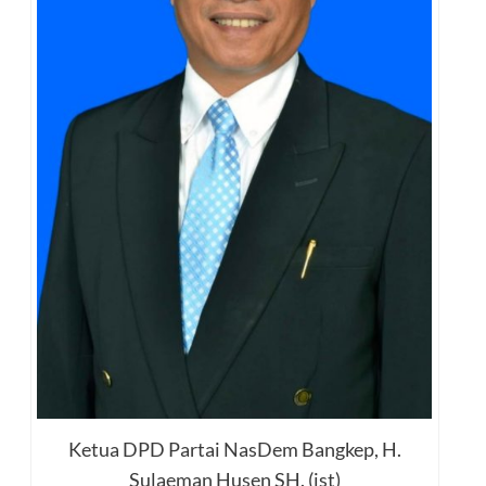
Ketua DPD Partai NasDem Bangkep, H.
Sulaeman Husen SH. (ist)