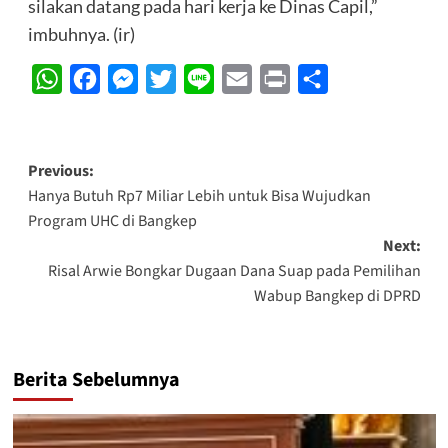
silakan datang pada hari kerja ke Dinas Capil,”
imbuhnya. (ir)
WhatsApp
Facebook
Messenger
Twitter
Line
Email
Print
Share
Post
Previous:
Hanya Butuh Rp7 Miliar Lebih untuk Bisa Wujudkan
navigation
Program UHC di Bangkep
Next:
Risal Arwie Bongkar Dugaan Dana Suap pada Pemilihan
Wabup Bangkep di DPRD
Berita Sebelumnya