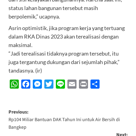
status lahan bangunan tersebut masih
berpolemik,” ucapnya.
Asrin optimistik, jika program kerja yang tertuang
dalam RKA Dinas 2023 akan terealisasi dengan
maksimal.
“Jadi terealisasi tidaknya program tersebut, itu
juga tergantung dukungan dari sejumlah pihak,”
tandasnya. (ir)
WhatsApp
Facebook
Messenger
Twitter
Line
Email
Print
Share
Post
Previous:
Rp104 Miliar Bantuan DAK Tahun Ini untuk Air Bersih di
navigation
Bangkep
Next: