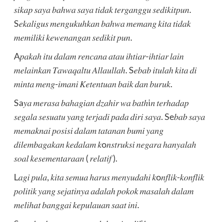
𝑠𝑖𝑘𝑎𝑝 𝑠𝑎𝑦𝑎 𝑏𝑎ℎ𝑤𝑎 𝑠𝑎𝑦𝑎 𝑡𝑖𝑑𝑎𝑘 𝑡𝑒𝑟𝑔𝑎𝑛𝑔𝑔𝑢 𝑠𝑒𝑑𝑖𝑘𝑖𝑡𝑝𝑢𝑛.
S𝑒𝑘𝑎𝑙𝑖𝑔𝑢𝑠 𝑚𝑒𝑛𝑔𝑢𝑘𝑢ℎ𝑘𝑎𝑛 𝑏𝑎ℎ𝑤𝑎 𝑚𝑒𝑚𝑎𝑛𝑔 𝑘𝑖𝑡𝑎 𝑡𝑖𝑑𝑎𝑘
𝑚𝑒𝑚𝑖𝑙𝑖𝑘𝑖 𝑘𝑒𝑤𝑒𝑛𝑎𝑛𝑔𝑎𝑛 𝑠𝑒𝑑𝑖𝑘𝑖𝑡 𝑝𝑢𝑛.
A𝑝𝑎𝑘𝑎ℎ 𝑖𝑡𝑢 𝑑𝑎𝑙𝑎𝑚 𝑟𝑒𝑛𝑐𝑎𝑛𝑎 𝑎𝑡𝑎𝑢 𝑖ℎ𝑡𝑖𝑎𝑟-𝑖ℎ𝑡𝑖𝑎𝑟 𝑙𝑎𝑖𝑛
𝑚𝑒𝑙𝑎𝑖𝑛𝑘𝑎𝑛 𝑇𝑎𝑤𝑎𝑞𝑎𝑙𝑡𝑢 𝐴𝑙𝑙𝑎𝑢𝑙𝑙𝑎ℎ. S𝑒𝑏𝑎𝑏 𝑖𝑡𝑢𝑙𝑎ℎ 𝑘𝑖𝑡𝑎 𝑑𝑖
𝑚𝑖𝑛𝑡𝑎 𝑚𝑒𝑛𝑔-𝑖𝑚𝑎𝑛𝑖 𝐾𝑒𝑡𝑒𝑛𝑡𝑢𝑎𝑛 𝑏𝑎𝑖𝑘 𝑑𝑎𝑛 𝑏𝑢𝑟𝑢𝑘.
Sa𝑦𝑎 𝑚𝑒𝑟𝑎𝑠𝑎 𝑏𝑎ℎ𝑎𝑔𝑖𝑎𝑛 𝑑𝑧𝑎ℎ𝑖𝑟 𝑤𝑎 𝑏𝑎𝑡ℎi𝑛 𝑡𝑒𝑟ℎ𝑎𝑑𝑎𝑝
𝑠𝑒𝑔𝑎𝑙𝑎 𝑠𝑒𝑠𝑢𝑎𝑡𝑢 𝑦𝑎𝑛𝑔 𝑡𝑒𝑟𝑗𝑎𝑑𝑖 𝑝𝑎𝑑𝑎 𝑑𝑖𝑟𝑖 𝑠𝑎𝑦𝑎. Se𝑏𝑎𝑏 𝑠𝑎𝑦𝑎
𝑚𝑒𝑚𝑎𝑘𝑛𝑎𝑖 𝑝𝑜𝑠𝑖𝑠𝑖 𝑑𝑎𝑙𝑎𝑚 𝑡𝑎𝑡𝑎𝑛𝑎𝑛 𝑏𝑢𝑚𝑖 𝑦𝑎𝑛𝑔
𝑑𝑖𝑙𝑒𝑚𝑏𝑎𝑔𝑎𝑘𝑎𝑛 𝑘𝑒𝑑𝑎𝑙𝑎𝑚 𝑘o𝑛𝑠𝑡𝑟𝑢𝑘𝑠𝑖 𝑛𝑒𝑔𝑎𝑟𝑎 ℎ𝑎𝑛𝑦𝑎𝑙𝑎ℎ
𝑠𝑜𝑎𝑙 𝑘𝑒𝑠𝑒𝑚𝑒𝑛𝑡𝑎𝑟𝑎𝑎𝑛 ( 𝑟𝑒𝑙𝑎𝑡𝑖𝑓 ).
L𝑎𝑔𝑖 𝑝𝑢𝑙𝑎, 𝑘𝑖𝑡𝑎 𝑠𝑒𝑚𝑢𝑎 ℎ𝑎𝑟𝑢𝑠 𝑚𝑒𝑛𝑦𝑢𝑑𝑎ℎ𝑖 𝑘o𝑛𝑓𝑙𝑖𝑘-𝑘𝑜𝑛𝑓𝑙𝑖𝑘
𝑝𝑜𝑙𝑖𝑡𝑖𝑘 𝑦𝑎𝑛𝑔 𝑠𝑒𝑗𝑎𝑡𝑖𝑛𝑦𝑎 𝑎𝑑𝑎𝑙𝑎ℎ 𝑝𝑜𝑘𝑜𝑘 𝑚𝑎𝑠𝑎𝑙𝑎ℎ 𝑑𝑎𝑙𝑎𝑚
𝑚𝑒𝑙𝑖ℎ𝑎𝑡 𝑏𝑎𝑛𝑔𝑔𝑎𝑖 𝑘𝑒𝑝𝑢𝑙𝑎𝑢𝑎𝑛 𝑠𝑎𝑎𝑡 𝑖𝑛𝑖.