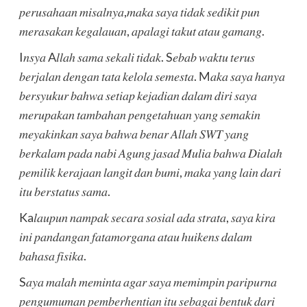
𝑝𝑒𝑟𝑢𝑠𝑎ℎ𝑎𝑎𝑛 𝑚𝑖𝑠𝑎𝑙𝑛𝑦𝑎,𝑚𝑎𝑘𝑎 𝑠𝑎𝑦𝑎 𝑡𝑖𝑑𝑎𝑘 𝑠𝑒𝑑𝑖𝑘𝑖𝑡 𝑝𝑢𝑛
𝑚𝑒𝑟𝑎𝑠𝑎𝑘𝑎𝑛 𝑘𝑒𝑔𝑎𝑙𝑎𝑢𝑎𝑛, 𝑎𝑝𝑎𝑙𝑎𝑔𝑖 𝑡𝑎𝑘𝑢𝑡 𝑎𝑡𝑎𝑢 𝑔𝑎𝑚𝑎𝑛𝑔.
I𝑛𝑠𝑦𝑎 A𝑙𝑙𝑎ℎ 𝑠𝑎𝑚𝑎 𝑠𝑒𝑘𝑎𝑙𝑖 𝑡𝑖𝑑𝑎𝑘. S𝑒𝑏𝑎𝑏 𝑤𝑎𝑘𝑡𝑢 𝑡𝑒𝑟𝑢𝑠
𝑏𝑒𝑟𝑗𝑎𝑙𝑎𝑛 𝑑𝑒𝑛𝑔𝑎𝑛 𝑡𝑎𝑡𝑎 𝑘𝑒𝑙𝑜𝑙𝑎 𝑠𝑒𝑚𝑒𝑠𝑡𝑎. M𝑎𝑘𝑎 𝑠𝑎𝑦𝑎 ℎ𝑎𝑛𝑦𝑎
𝑏𝑒𝑟𝑠𝑦𝑢𝑘𝑢𝑟 𝑏𝑎ℎ𝑤𝑎 𝑠𝑒𝑡𝑖𝑎𝑝 𝑘𝑒𝑗𝑎𝑑𝑖𝑎𝑛 𝑑𝑎𝑙𝑎𝑚 𝑑𝑖𝑟𝑖 𝑠𝑎𝑦𝑎
𝑚𝑒𝑟𝑢𝑝𝑎𝑘𝑎𝑛 𝑡𝑎𝑚𝑏𝑎ℎ𝑎𝑛 𝑝𝑒𝑛𝑔𝑒𝑡𝑎ℎ𝑢𝑎𝑛 𝑦𝑎𝑛𝑔 𝑠𝑒𝑚𝑎𝑘𝑖𝑛
𝑚𝑒𝑦𝑎𝑘𝑖𝑛𝑘𝑎𝑛 𝑠𝑎𝑦𝑎 𝑏𝑎ℎ𝑤𝑎 𝑏𝑒𝑛𝑎𝑟 𝐴𝑙𝑙𝑎ℎ 𝑆𝑊𝑇 𝑦𝑎𝑛𝑔
𝑏𝑒𝑟𝑘𝑎𝑙𝑎𝑚 𝑝𝑎𝑑𝑎 𝑛𝑎𝑏𝑖 𝐴𝑔𝑢𝑛𝑔 𝑗𝑎𝑠𝑎𝑑 𝑀𝑢𝑙𝑖𝑎 𝑏𝑎ℎ𝑤𝑎 𝐷𝑖𝑎𝑙𝑎ℎ
𝑝𝑒𝑚𝑖𝑙𝑖𝑘 𝑘𝑒𝑟𝑎𝑗𝑎𝑎𝑛 𝑙𝑎𝑛𝑔𝑖𝑡 𝑑𝑎𝑛 𝑏𝑢𝑚𝑖, 𝑚𝑎𝑘𝑎 𝑦𝑎𝑛𝑔 𝑙𝑎𝑖𝑛 𝑑𝑎𝑟𝑖
𝑖𝑡𝑢 𝑏𝑒𝑟𝑠𝑡𝑎𝑡𝑢𝑠 𝑠𝑎𝑚𝑎.
Ka𝑙𝑎𝑢𝑝𝑢𝑛 𝑛𝑎𝑚𝑝𝑎𝑘 𝑠𝑒𝑐𝑎𝑟𝑎 𝑠𝑜𝑠𝑖𝑎𝑙 𝑎𝑑𝑎 𝑠𝑡𝑟𝑎𝑡𝑎, 𝑠𝑎𝑦𝑎 𝑘𝑖𝑟𝑎
𝑖𝑛𝑖 𝑝𝑎𝑛𝑑𝑎𝑛𝑔𝑎𝑛 𝑓𝑎𝑡𝑎𝑚𝑜𝑟𝑔𝑎𝑛𝑎 𝑎𝑡𝑎𝑢 ℎ𝑢𝑖𝑘𝑒𝑛𝑠 𝑑𝑎𝑙𝑎𝑚
𝑏𝑎ℎ𝑎𝑠𝑎 𝑓𝑖𝑠𝑖𝑘𝑎.
S𝑎𝑦𝑎 𝑚𝑎𝑙𝑎ℎ 𝑚𝑒𝑚𝑖𝑛𝑡𝑎 𝑎𝑔𝑎𝑟 𝑠𝑎𝑦𝑎 𝑚𝑒𝑚𝑖𝑚𝑝𝑖𝑛 𝑝𝑎𝑟𝑖𝑝𝑢𝑟𝑛𝑎
𝑝𝑒𝑛𝑔𝑢𝑚𝑢𝑚𝑎𝑛 𝑝𝑒𝑚𝑏𝑒𝑟ℎ𝑒𝑛𝑡𝑖𝑎𝑛 𝑖𝑡𝑢 𝑠𝑒𝑏𝑎𝑔𝑎𝑖 𝑏𝑒𝑛𝑡𝑢𝑘 𝑑𝑎𝑟𝑖