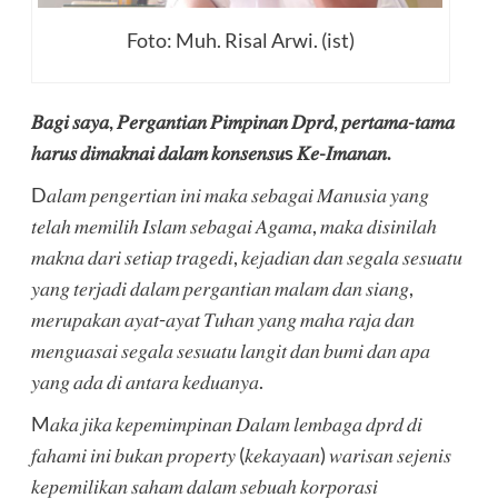
Foto: Muh. Risal Arwi. (ist)
𝐵𝑎𝑔𝑖 𝑠𝑎𝑦𝑎, 𝑃𝑒𝑟𝑔𝑎𝑛𝑡𝑖𝑎𝑛 𝑃𝑖𝑚𝑝𝑖𝑛𝑎𝑛 𝐷𝑝𝑟𝑑, 𝑝𝑒𝑟𝑡𝑎𝑚𝑎-𝑡𝑎𝑚𝑎
ℎ𝑎𝑟𝑢𝑠 𝑑𝑖𝑚𝑎𝑘𝑛𝑎𝑖 𝑑𝑎𝑙𝑎𝑚 𝑘𝑜𝑛𝑠𝑒𝑛𝑠𝑢s 𝐾𝑒-𝐼𝑚𝑎𝑛𝑎𝑛.
D𝑎𝑙𝑎𝑚 𝑝𝑒𝑛𝑔𝑒𝑟𝑡𝑖𝑎𝑛 𝑖𝑛𝑖 𝑚𝑎𝑘𝑎 𝑠𝑒𝑏𝑎𝑔𝑎𝑖 𝑀𝑎𝑛𝑢𝑠𝑖𝑎 𝑦𝑎𝑛𝑔
𝑡𝑒𝑙𝑎ℎ 𝑚𝑒𝑚𝑖𝑙𝑖ℎ 𝐼𝑠𝑙𝑎𝑚 𝑠𝑒𝑏𝑎𝑔𝑎𝑖 𝐴𝑔𝑎𝑚𝑎, 𝑚𝑎𝑘𝑎 𝑑𝑖𝑠𝑖𝑛𝑖𝑙𝑎ℎ
𝑚𝑎𝑘𝑛𝑎 𝑑𝑎𝑟𝑖 𝑠𝑒𝑡𝑖𝑎𝑝 𝑡𝑟𝑎𝑔𝑒𝑑𝑖, 𝑘𝑒𝑗𝑎𝑑𝑖𝑎𝑛 𝑑𝑎𝑛 𝑠𝑒𝑔𝑎𝑙𝑎 𝑠𝑒𝑠𝑢𝑎𝑡𝑢
𝑦𝑎𝑛𝑔 𝑡𝑒𝑟𝑗𝑎𝑑𝑖 𝑑𝑎𝑙𝑎𝑚 𝑝𝑒𝑟𝑔𝑎𝑛𝑡𝑖𝑎𝑛 𝑚𝑎𝑙𝑎𝑚 𝑑𝑎𝑛 𝑠𝑖𝑎𝑛𝑔,
𝑚𝑒𝑟𝑢𝑝𝑎𝑘𝑎𝑛 𝑎𝑦𝑎𝑡-𝑎𝑦𝑎𝑡 𝑇𝑢ℎ𝑎𝑛 𝑦𝑎𝑛𝑔 𝑚𝑎ℎ𝑎 𝑟𝑎𝑗𝑎 𝑑𝑎𝑛
𝑚𝑒𝑛𝑔𝑢𝑎𝑠𝑎𝑖 𝑠𝑒𝑔𝑎𝑙𝑎 𝑠𝑒𝑠𝑢𝑎𝑡𝑢 𝑙𝑎𝑛𝑔𝑖𝑡 𝑑𝑎𝑛 𝑏𝑢𝑚𝑖 𝑑𝑎𝑛 𝑎𝑝𝑎
𝑦𝑎𝑛𝑔 𝑎𝑑𝑎 𝑑𝑖 𝑎𝑛𝑡𝑎𝑟𝑎 𝑘𝑒𝑑𝑢𝑎𝑛𝑦𝑎.
M𝑎𝑘𝑎 𝑗𝑖𝑘𝑎 𝑘𝑒𝑝𝑒𝑚𝑖𝑚𝑝𝑖𝑛𝑎𝑛 𝐷𝑎𝑙𝑎𝑚 𝑙𝑒𝑚𝑏𝑎𝑔𝑎 𝑑𝑝𝑟𝑑 𝑑𝑖
𝑓𝑎ℎ𝑎𝑚𝑖 𝑖𝑛𝑖 𝑏𝑢𝑘𝑎𝑛 𝑝𝑟𝑜𝑝𝑒𝑟𝑡𝑦 (𝑘𝑒𝑘𝑎𝑦𝑎𝑎𝑛) 𝑤𝑎𝑟𝑖𝑠𝑎𝑛 𝑠𝑒𝑗𝑒𝑛𝑖𝑠
𝑘𝑒𝑝𝑒𝑚𝑖𝑙𝑖𝑘𝑎𝑛 𝑠𝑎ℎ𝑎𝑚 𝑑𝑎𝑙𝑎𝑚 𝑠𝑒𝑏𝑢𝑎ℎ 𝑘𝑜𝑟𝑝𝑜𝑟𝑎𝑠𝑖