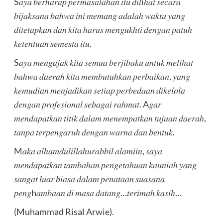
S𝑎𝑦𝑎 𝑏𝑒𝑟ℎ𝑎𝑟𝑎𝑝 𝑝𝑒𝑟𝑚𝑎𝑠𝑎𝑙𝑎ℎ𝑎𝑛 𝑖𝑡𝑢 𝑑𝑖𝑙iℎ𝑎𝑡 𝑠𝑒𝑐𝑎𝑟𝑎
𝑏𝑖𝑗𝑎𝑘𝑠𝑎𝑛𝑎 𝑏𝑎ℎ𝑤𝑎 𝑖𝑛𝑖 𝑚𝑒𝑚𝑎𝑛𝑔 𝑎𝑑𝑎𝑙𝑎ℎ 𝑤𝑎𝑘𝑡𝑢 𝑦𝑎𝑛𝑔
𝑑𝑖𝑡𝑒𝑡𝑎𝑝𝑘𝑎𝑛 𝑑𝑎𝑛 𝑘𝑖𝑡𝑎 ℎ𝑎𝑟𝑢𝑠 𝑚𝑒𝑛𝑔𝑢𝑘ℎ𝑡𝑖 𝑑𝑒𝑛𝑔𝑎𝑛 𝑝𝑎𝑡𝑢ℎ
𝑘𝑒𝑡𝑒𝑛𝑡𝑢𝑎𝑛 𝑠𝑒𝑚𝑒𝑠𝑡𝑎 𝑖𝑡𝑢.
S𝑎𝑦𝑎 𝑚𝑒𝑛𝑔𝑎𝑗𝑎𝑘 𝑘𝑖𝑡𝑎 𝑠𝑒𝑚𝑢𝑎 𝑏𝑒𝑟𝑗𝑖𝑏𝑎𝑘𝑢 𝑢𝑛𝑡𝑢𝑘 𝑚𝑒𝑙𝑖ℎ𝑎𝑡
𝑏𝑎ℎ𝑤𝑎 𝑑𝑎𝑒𝑟𝑎ℎ 𝑘𝑖𝑡𝑎 𝑚𝑒𝑚𝑏𝑢𝑡𝑢ℎ𝑘𝑎𝑛 𝑝𝑒𝑟𝑏𝑎𝑖𝑘𝑎𝑛, 𝑦𝑎𝑛𝑔
𝑘𝑒𝑚𝑢𝑑𝑖𝑎𝑛 𝑚𝑒𝑛𝑗𝑎𝑑𝑖𝑘𝑎𝑛 𝑠𝑒𝑡𝑖𝑎𝑝 𝑝𝑒𝑟𝑏𝑒𝑑𝑎𝑎𝑛 𝑑𝑖𝑘𝑒𝑙𝑜𝑙𝑎
𝑑𝑒𝑛𝑔𝑎𝑛 𝑝𝑟𝑜𝑓𝑒𝑠𝑖𝑜𝑛𝑎𝑙 𝑠𝑒𝑏𝑎𝑔𝑎𝑖 𝑟𝑎ℎ𝑚𝑎𝑡. A𝑔𝑎𝑟
𝑚𝑒𝑛𝑑𝑎𝑝𝑎𝑡𝑘𝑎𝑛 𝑡𝑖𝑡𝑖𝑘 𝑑𝑎𝑙𝑎𝑚 𝑚𝑒𝑛𝑒𝑚𝑝𝑎𝑡𝑘𝑎𝑛 𝑡𝑢𝑗𝑢𝑎𝑛 𝑑𝑎𝑒𝑟𝑎ℎ,
𝑡𝑎𝑛𝑝𝑎 𝑡𝑒𝑟𝑝𝑒𝑛𝑔𝑎𝑟𝑢ℎ 𝑑𝑒𝑛𝑔𝑎𝑛 𝑤𝑎𝑟𝑛𝑎 𝑑𝑎𝑛 𝑏𝑒𝑛𝑡𝑢𝑘.
M𝑎𝑘𝑎 𝑎𝑙ℎ𝑎𝑚𝑑𝑢𝑙𝑖𝑙𝑙𝑎ℎ𝑢𝑟𝑎𝑏𝑏𝑖𝑙 𝑎𝑙𝑎𝑚𝑖𝑖𝑛, 𝑠𝑎𝑦𝑎
𝑚𝑒𝑛𝑑𝑎𝑝𝑎𝑡𝑘𝑎𝑛 𝑡𝑎𝑚𝑏𝑎ℎ𝑎𝑛 𝑝𝑒𝑛𝑔𝑒𝑡𝑎ℎ𝑢𝑎𝑛 𝑘𝑎𝑢𝑛𝑖𝑎ℎ 𝑦𝑎𝑛𝑔
𝑠𝑎𝑛𝑔𝑎𝑡 𝑙𝑢𝑎𝑟 𝑏𝑖𝑎𝑠𝑎 𝑑𝑎𝑙𝑎𝑚 𝑝𝑒𝑛𝑎𝑡𝑎𝑎𝑛 𝑠𝑢𝑎𝑠𝑎𝑛𝑎
𝑝𝑒𝑛𝑔h𝑎𝑚𝑏𝑎𝑎𝑛 𝑑𝑖 𝑚𝑎𝑠𝑎 𝑑𝑎𝑡𝑎𝑛𝑔…𝑡𝑒𝑟𝑖𝑚𝑎ℎ 𝑘𝑎𝑠𝑖ℎ…
(Muhammad Risal Arwie).