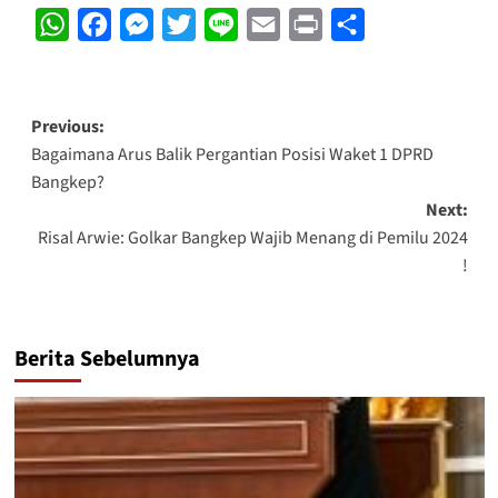
WhatsApp
Facebook
Messenger
Twitter
Line
Email
Print
Share
Post
Previous:
Bagaimana Arus Balik Pergantian Posisi Waket 1 DPRD
navigation
Bangkep?
Next:
Risal Arwie: Golkar Bangkep Wajib Menang di Pemilu 2024
!
Berita Sebelumnya