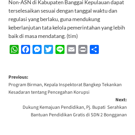
Non-ASN di Kabupaten Banggai Kepulauan dapat
terselesaikan sesuai dengan tanggal waktu dan
regulasi yang berlaku, guna mendukung
keberlanjutan tata kelola pemerintahan yang lebih
baik di masa mendatang. (tim)
WhatsApp
Facebook
Messenger
Twitter
Line
Email
Print
Share
Post
Previous:
Program Birman, Kepala Inspektorat Bangkep Tekankan
navigation
Kesadaran tentang Pencegahan Korupsi
Next:
Dukung Kemajuan Pendidikan, Pj. Bupati Serahkan
Bantuan Pendidikan Gratis di SDN 2 Bongganan