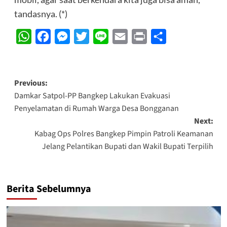
tandasnya. (*)
WhatsApp
Facebook
Messenger
Twitter
Line
Email
Print
Share
Post
Previous:
Damkar Satpol-PP Bangkep Lakukan Evakuasi
navigation
Penyelamatan di Rumah Warga Desa Bongganan
Next:
Kabag Ops Polres Bangkep Pimpin Patroli Keamanan
Jelang Pelantikan Bupati dan Wakil Bupati Terpilih
Berita Sebelumnya