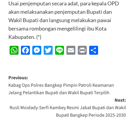
Usai penjemputan secara adat, para kepala OPD
akan melaksanakan penjemputan Bupati dan
Wakil Bupati dan langsung melakukan pawai
bersama rombongan mengelilingi ibu Kota
Kabupaten. (*)
WhatsApp
Facebook
Messenger
Twitter
Line
Email
Print
Share
Post
Previous:
Kabag Ops Polres Bangkep Pimpin Patroli Keamanan
navigation
Jelang Pelantikan Bupati dan Wakil Bupati Terpilih
Next:
Rusli Moidady-Serfi Kambey Resmi Jabat Bupati dan Wakil
Bupati Bangkep Periode 2025-2030