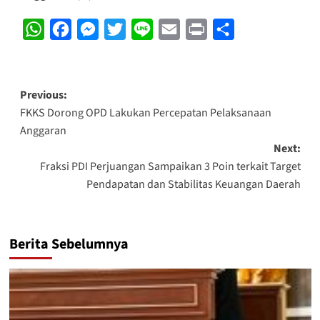
WhatsApp
Facebook
Messenger
Twitter
Line
Email
Print
Share
Post
Previous:
FKKS Dorong OPD Lakukan Percepatan Pelaksanaan
navigation
Anggaran
Next:
Fraksi PDI Perjuangan Sampaikan 3 Poin terkait Target
Pendapatan dan Stabilitas Keuangan Daerah
Berita Sebelumnya