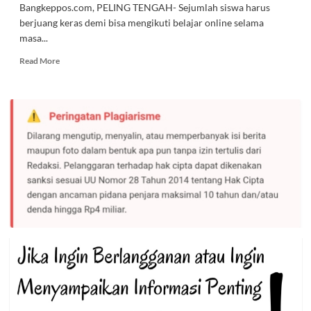
Bangkeppos.com, PELING TENGAH- Sejumlah siswa harus
berjuang keras demi bisa mengikuti belajar online selama
masa...
Read
Read More
more
about
Siti
Nurmasita,
Siswi
SMA
Peling
Tengah
Rela
Bekerja
Ditoko
Sembako
Demi
Membeli
Kuota
Internet