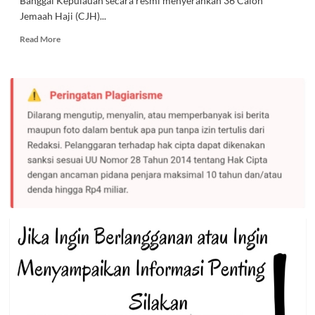
Banggai Kepulauan secara resmi menyerahkan 36 Calon
Jemaah Haji (CJH)...
Read
Read More
more
about
Pemda
Bangkep
Serahkan
36
CJH
ke
PPIH
Sulteng