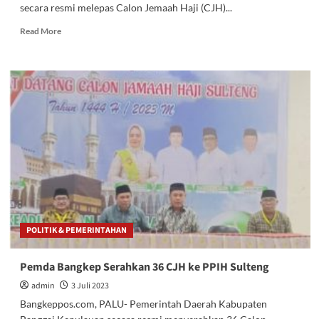
secara resmi melepas Calon Jemaah Haji (CJH)...
Read
Read More
more
about
Pj.
Bupati
Bangkep
Lepas
43
CJH
Bangkep
POLITIK & PEMERINTAHAN
Pemda Bangkep Serahkan 36 CJH ke PPIH Sulteng
admin
3 Juli 2023
Bangkeppos.com, PALU- Pemerintah Daerah Kabupaten