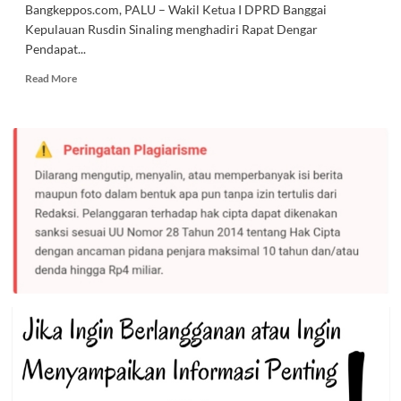
Bangkeppos.com, PALU – Wakil Ketua I DPRD Banggai
Kepulauan Rusdin Sinaling menghadiri Rapat Dengar
Pendapat...
Read
Read More
more
about
Waket
1
DPRD
Bangkep
Hadiri
RDP
Provinsi,
Bahas
Pertambangan
Batu
Gamping