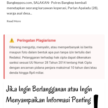
Bangkeppos.com, SALAKAN- Polres Bangkep kembali
menetapkan seorang karyawan koperasi, Parlan Apaladu (28),
warga asal desa...
Read
Read More
more
about
Seorang
Karyawan
Koperasi
di
Salakan
Ditahan
Polisi
terkait
Kasus
Dugaan
Penggelapan
Dana
Nasabah