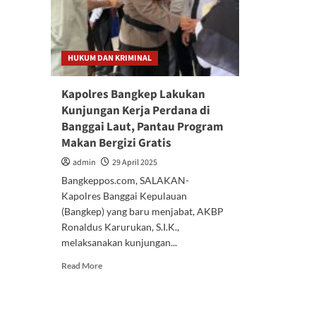
HUKUM DAN KRIMINAL
Kapolres Bangkep Lakukan
Kunjungan Kerja Perdana di
Banggai Laut, Pantau Program
Makan Bergizi Gratis
admin
29 April 2025
Bangkeppos.com, SALAKAN-
Kapolres Banggai Kepulauan
(Bangkep) yang baru menjabat, AKBP
Ronaldus Karurukan, S.I.K.,
melaksanakan kunjungan...
Read
Read More
more
about
Kapolres