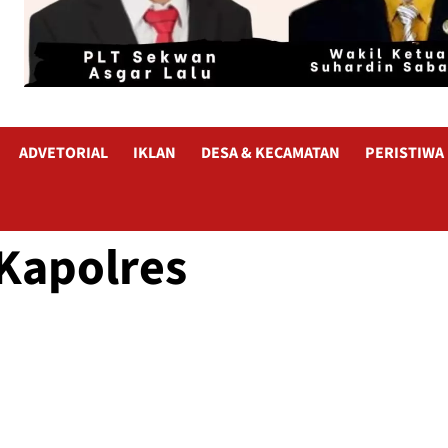
ADVETORIAL
IKLAN
DESA & KECAMATAN
PERISTIWA
Kapolres