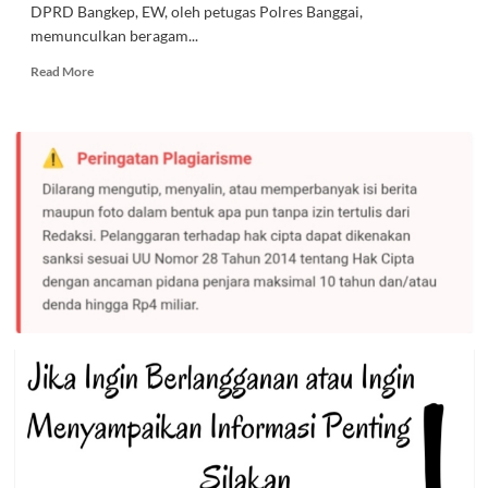
DPRD Bangkep, EW, oleh petugas Polres Banggai,
memunculkan beragam...
Read
Read More
more
about
Ini
Penuturan
EW
Setelah
Digerebek
Polisi
di
Meja
Judi