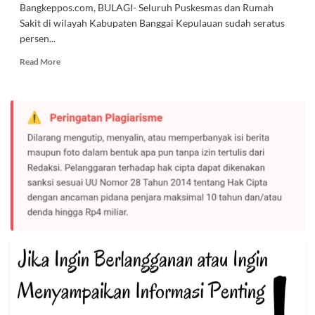
Bangkeppos.com, BULAGI- Seluruh Puskesmas dan Rumah
Sakit di wilayah Kabupaten Banggai Kepulauan sudah seratus
persen...
Read
Read More
more
about
Kapus
Bulagi
:
Penerapan
BLUD
Diharapkan
Bisa
Membawa
Kemajuan
Layanan
Kesehatan