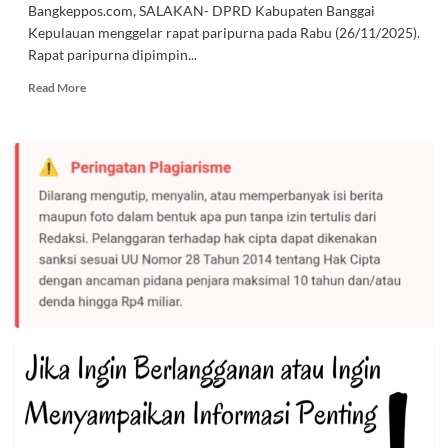
Bangkeppos.com, SALAKAN- DPRD Kabupaten Banggai
Kepulauan menggelar rapat paripurna pada Rabu (26/11/2025).
Rapat paripurna dipimpin...
Read
Read More
more
about
DPRD
Bangkep
Paripurnakan
Penetapan
3
Ranperda
dan
Pengantar
Nota
Keuangan
APBD
2026