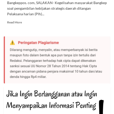
Bangkeppos. com, SALAKAN- Kegelisahan masyarakat Bangkep
soal pengambilan kebijakan strategis daerah ditangan
Pelaksana harian (Plh)...
Read
Read More
more
about
Ini
Hasil
Pertemuan
Aris
Susanto
dengan
Sekdaprov
Soal
Sengkarut
Bangkep