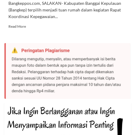
Bangkeppos.com, SALAKAN- Kabupaten Banggai Kepulauan
(Bangkep) terpilih menjadi tuan rumah dalam kegiatan Rapat
Koordinasi Kepegawaian...
Read
Read More
more
about
Kabupaten
Bangkep
Terpilih
Tuan
Rumah
Rakor
Kepegawaian
se-
Sulteng
2023