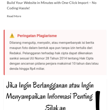
Build Your Website in Minutes with One-Click Import – No
Coding Hassle!
Read
Read More
more
about
Searching
for
the
‘angel’
who
held
me
on
Westminster
Bridge