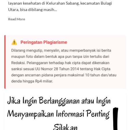
layanan kesehatan di Kelurahan Sabang, kecamatan Bulagi
Utara, bisa dibilang masih...
Read
Read More
more
about
Di
Puskesmas
Sabang
Tak
Ada
Satupun
Tenaga
Dokter