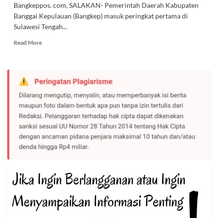
Bangkeppos. com, SALAKAN- Pemerintah Daerah Kabupaten
Banggai Kepulauan (Bangkep) masuk peringkat pertama di
Sulawesi Tengah...
Read
Read More
more
about
Bangkep
Peringkat
Pertama
Se-
Sulteng
Penyelesaian
IMB
Lahan
BTS
4G
Kominfo