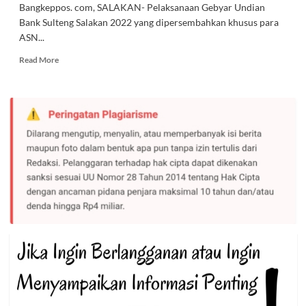
Bangkeppos. com, SALAKAN- Pelaksanaan Gebyar Undian
Bank Sulteng Salakan 2022 yang dipersembahkan khusus para
ASN...
Read
Read More
more
about
Gebyar
Undian
ASN
Bank
Sulteng,
Hamjad
Tetende
Raih
Hadiah
1
Unit
Sepeda
Motor